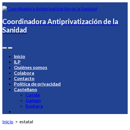
Saltar
al
contenido
Coordinadora Antiprivatización de la
Sanidad
Alternar
Menú
la
Inicio
búsqueda
ILP
Quiénes somos
Colabora
Contacto
Política de privacidad
Castellano
Català
Galego
Euskara
Cerrar
el
menú
Inicio
> estatal